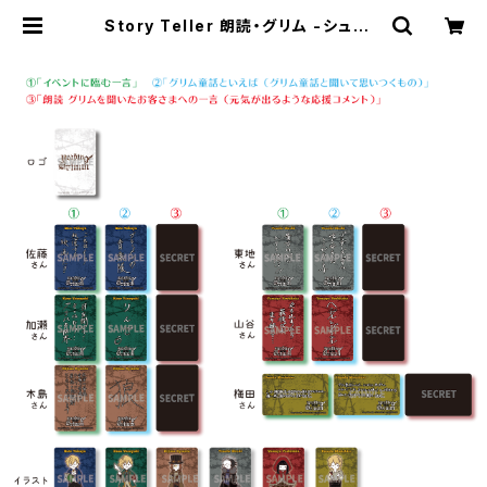
Story Teller 朗読・グリム -シュヴァ
ルツヴァルトの赤ずきん- クリアしお
り ※ランダム販売 | SECOND LIN
E ONLINE SHOP