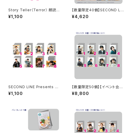
Story Teller（Terror） 朗読・
【数量限定40個】SECOND LIN
怪談 -呪- 加藤将之さん柄 アク
E Presents みんなに会いに行
¥1,100
¥4,620
リルスタンド
くよ! 第48回 in 長野 開催記念
グッズセット
SECOND LINE Presents み
【数量限定50個】【イベント会場
んなに会いに行くよ! 第30回 in
特典付き】SECOND LINE Pre
¥1,100
¥8,800
静岡 ブロマイド ※ランダム販
sents みんなに会いに行くよ!
売
第38回 in 富山 ブロマイド コ
ンプリートセット