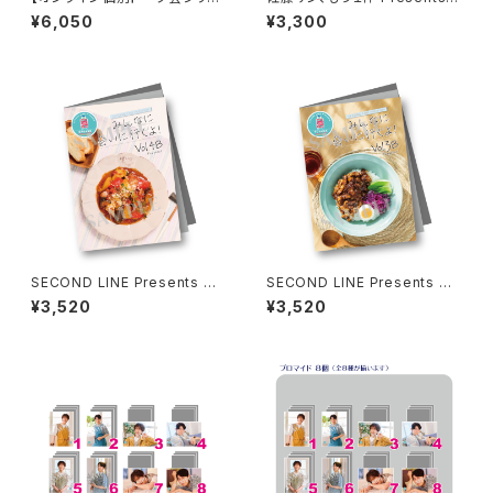
ルコードなし】佐藤サン、もう１杯
朗読CD SOLO Vol.1
¥6,050
¥3,300
Presents 佐藤拓也、38歳のお
誕生日会 コメディCD TRY Vol.
2
SECOND LINE Presents み
SECOND LINE Presents み
んなに会いに行くよ! 第48回 in
んなに会いに行くよ! 第38回 in
¥3,520
¥3,520
長野 パンフレット
富山 パンフレット