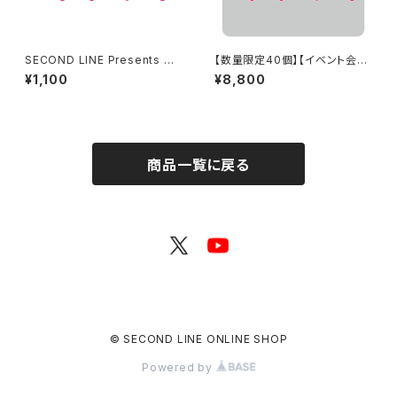
SECOND LINE Presents み
【数量限定40個】【イベント会場
んなに会いに行くよ! 第48回 in
特典付き】SECOND LINE Pre
¥1,100
¥8,800
長野 ブロマイド ※ランダム販
sents みんなに会いに行くよ!
売
第48回 in 長野 ブロマイド コ
ンプリートセット
商品一覧に戻る
© SECOND LINE ONLINE SHOP
Powered by