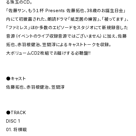
る珠玉のCD。
「佐藤サン、もう１杯 Presents 佐藤拓也、38歳のお誕生日会」
内にて初披露された、朗読ドラマ「紙芝居の練習」、「被ってます」、
「ファミレス」ほか多数のエピソードをスタジオにて新規録音した
音源（イベントのライブ収録音源ではございません）に加え、佐藤
拓也、赤羽根健治、笠間淳によるキャストトークを収録。
大ボリュームCD2枚組でお届けする必聴盤!!
●キャスト
佐藤拓也、赤羽根健治、笠間淳
●TRACK
DISC 1
01. 将棋戦