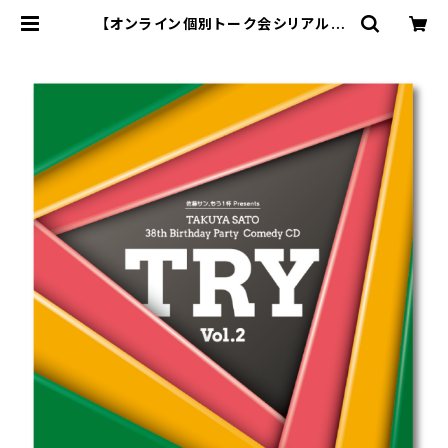
【オンライン個別トーク会シリアルコ
ードなし】佐藤サン、もう１杯 Presen
ts 佐藤拓也、38歳のお誕生日会 コ
メディCD TRY Vol.2 | SECOND L
INE ONLINE SHOP