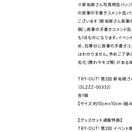
※新祐樹さん写真柄缶バッジ
の直筆の手書きコメント缶バ
ございます（新祐樹さん直筆
個）。直筆の手書きコメント
も1点ものになります。イベ
め、在庫分に直筆の手書きコ
はわかりません。予めご了承
劣化（擦れやキズ等）がある
TRY-OUT! 第2回 新祐樹
（SLZZZ-00332）
各1個
【サイズ:約10cm×10cm（
【グッズセット通販特典】
TRY-OUT! 第2回 イベ