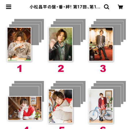
小松昌平の盤・番・絆! 第17回、第18
回 ブロマイド ※ランダム販売 | SE
COND LINE ONLINE SHOP