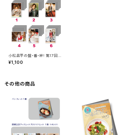
小松昌平の盤・番・絆! 第17回、
第18回 ブロマイド ※ランダム
¥1,100
販売
その他の商品