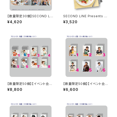
【数量限定30個】SECOND LIN
SECOND LINE Presents み
E Presents みんなに会いに行
んなに会いに行くよ! 第43回 in
¥4,620
¥3,520
くよ! 第49回 in 静岡 開催記念
静岡 パンフレット
グッズセット
【数量限定50個】【イベント会場
【数量限定50個】【イベント会場
特典付き】SECOND LINE Pre
特典付き】SECOND LINE Pre
¥8,800
¥6,600
sents みんなに会いに行くよ!
sents みんなに会いに行くよ!
第50回 in 静岡 ブロマイド コン
第15回 in 富山 ブロマイド コン
プリートセット
プリートセット