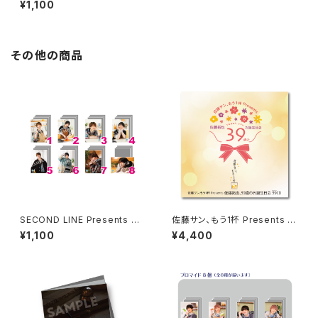
¥1,100
その他の商品
SECOND LINE Presents み
佐藤サン、もう1杯 Presents 佐
んなに会いに行くよ! 第30回 in
藤拓也、39歳のお誕生日会 39
¥1,100
¥4,400
静岡 ブロマイド ※ランダム販
（Thank you）CD
売