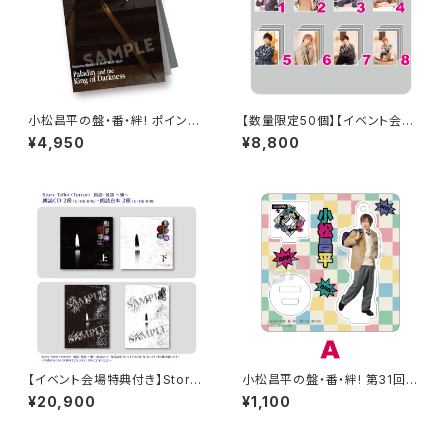
小松昌平の盤・番・絆! ポイント
【数量限定50個】【イベント会場
カード特典撮影記念 フォトブッ
特典付き】SECOND LINE Pre
¥4,950
¥8,800
ク
sents みんなに会いに行くよ!
第13回 in 静岡 ブロマイド コン
プリートセット
【イベント会場特典付き】Story
小松昌平の盤・番・絆! 第31回、
Teller（Terror） 朗読・怪談 〜
第32回 アクリルスタンド A
¥20,900
¥1,100
嫌〜 朗読セット