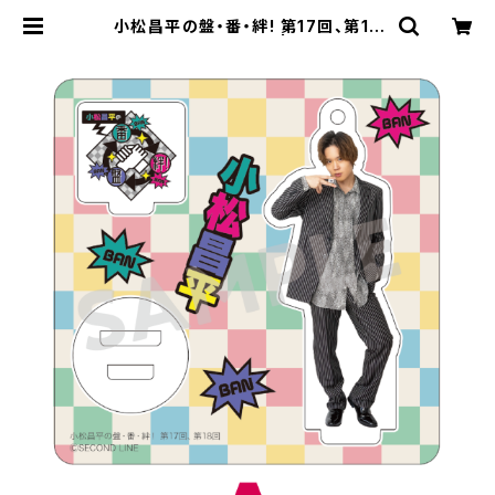
小松昌平の盤・番・絆! 第17回、第18
回 アクリルスタンド A | SECOND L
INE ONLINE SHOP