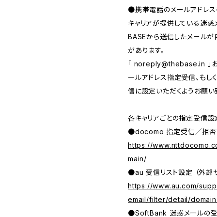
●携帯電話のメールアドレス
キャリアが提供している迷惑
BASEから送信したメール
があります。
「
noreply@thebase.in
」
ールアドレス指定受信、もしくは、
信に設定いただくようお願い
各キャリアごとの指定受信設
●docomo 指定受信／拒否
https://www.nttdocomo.c
main/
●au 受信リスト設定 （外部
https://www.au.com/suppo
email/filter/detail/domain
●SoftBank 迷惑メール