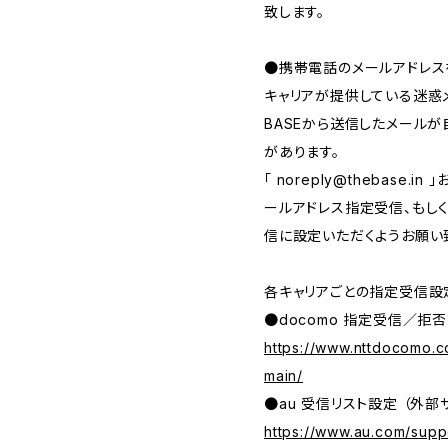
致します。
●携帯電話のメールアドレス
キャリアが提供している迷惑
BASEから送信したメール
があります。
「
noreply@thebase.in
」
ールアドレス指定受信、もしくは、
信に設定いただくようお願い
各キャリアごとの指定受信設
●docomo 指定受信／拒否
https://www.nttdocomo.c
main/
●au 受信リスト設定 （外部
https://www.au.com/suppo