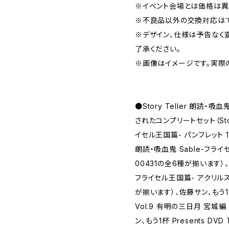
※イベント会場とは価格は異
※不良品以外の交換対応はで
※デザイン、仕様は予告なく
了承ください。
※画像はイメージです。実際
●Story Teller 朗読・
されたコンプリートセット（Story
イセル王国篇- パンフレット 1冊（S
朗読・吸血鬼 Sable-フライ
00431の全6種が揃います）、St
フライセル王国篇- アクリルスタ
が揃います）、佐藤サン、もう1杯 P
Vol.9 有明の三日月 宮城編 
ン、もう1杯 Presents DVD 