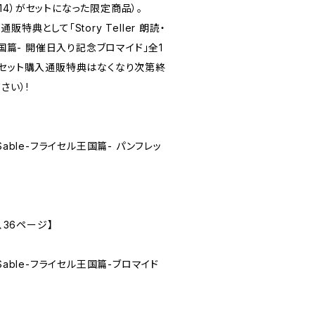
0014）がセットになった限定商品）。
特典として「Story Teller 朗読・
王国篇- 開催日入り記念ブロマイド」全1
トセット購入通販特典はなくなり次第終
さい）!
鬼 Sable-フライセル王国篇- パンフレッ
、36ページ】
血鬼 Sable-フライセル王国篇-ブロマイド