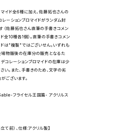
ロマイド全6種に加え、佐藤拓也さんの
コレーションブロマイドがランダム封
す（佐藤拓也さん直筆の手書きコメン
ド全10種各1個）。直筆の手書きコメン
ドは"複製"ではございせん。いずれも
ト会場物販後の在庫分の販売となるた
りデコレーションブロマイドの在庫は少
さい。また、手書きのため、文字の劣
合がございます。
鬼 Sable-フライセル王国篇- アクリルス
組み立て前）、仕様:アクリル製】