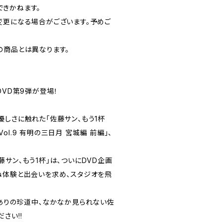
きかねます。
変更になる場合がございます。予めご
の商品とは異なります。
DVD第9弾が登場！
優しさに触れた「佐藤サン、もう1杯
ers Vol.9 有明の三日月 宮城編 前編」、
サン、もう1杯」は、ついにDVD企画
まだ見ぬ体験と出会いを求め、スタジオを飛
ィありの珍道中、なかなか見られない佐
さい!!