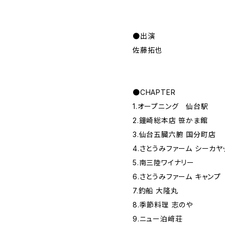
●出演
佐藤拓也
●CHAPTER
1.オープニング 仙台駅
2.鐘崎総本店 笹かま館
3.仙台五臓六腑 国分町店
4.さとうみファーム シーカヤ
5.南三陸ワイナリー
6.さとうみファーム キャンプ
7.釣船 大隆丸
8.季節料理 志のや
9.ニュー泊﨑荘