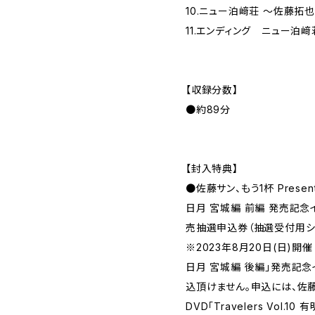
10.ニュー泊﨑荘 ～佐藤拓
11.エンディング ニュー泊﨑
【収録分数】
●約89分
【封入特典】
●佐藤サン、もう1杯 Presents
日月 宮城編 前編 発売記念
売抽選申込券（抽選受付用シ
※2023年8月20日(日)開催 DV
日月 宮城編 後編」発売記念
込頂けません。申込には、佐藤サン
DVD「Travelers Vol.1