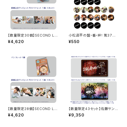
【数量限定30個】SECOND LIN
小松昌平の盤・番・絆! 第37回、
E Presents みんなに会いに行
第38回 缶バッジ ※ランダム
¥4,620
¥550
くよ! 第49回 in 静岡 開催記念
販売
グッズセット
【数量限定28個】SECOND LIN
【数量限定43セット】佐藤サン、
E Presents みんなに会いに行
もう1杯 Presents 佐藤サン、も
¥4,620
¥9,350
くよ! 第26回 in 静岡 開催記念
う1杯 公開録音イベント 2025.
グッズセット
05.18 ドラマ音源セット