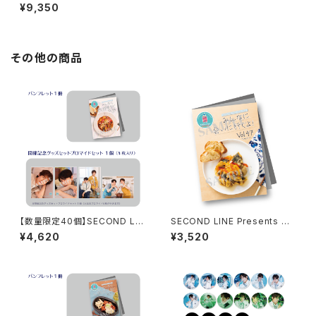
OUT! 第4回 大町知広さん柄
¥9,350
グッズセット
その他の商品
【数量限定40個】SECOND LIN
SECOND LINE Presents み
E Presents みんなに会いに行
んなに会いに行くよ! 第47回 in
¥4,620
¥3,520
くよ! 第48回 in 長野 開催記念
静岡 パンフレット
グッズセット