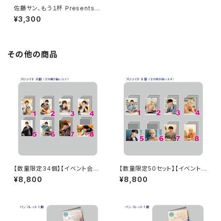
佐藤サン、もう１杯 Presents
朗読CD Flowing Vol.7
¥3,300
その他の商品
【数量限定34個】【イベント会場
【数量限定50セット】【イベント
特典付き】SECOND LINE Pre
会場特典付き】SECOND LINE
¥8,800
¥8,800
sents みんなに会いに行くよ!
Presents みんなに会いに行く
第30回 in 静岡 ブロマイド コ
よ! 第10回 in 静岡 ブロマイド
ンプリートセット
コンプリートセット