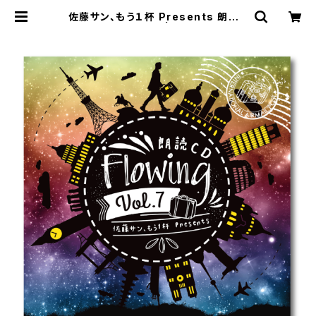
佐藤サン、もう１杯 Presents 朗読C
D Flowing Vol.7 | SECOND LIN
E ONLINE SHOP