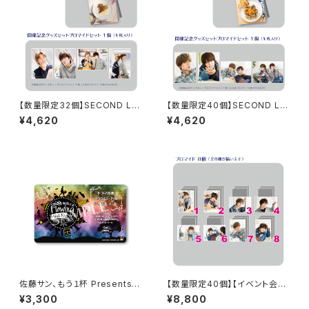
【数量限定32個】SECOND LIN
【数量限定40個】SECOND LIN
E Presents みんなに会いに行
E Presents みんなに会いに行
¥4,620
¥4,620
くよ! 第25回 in 静岡 開催記念
くよ! 第47回 in 静岡 開催記念
グッズセット
グッズセット
佐藤サン、もう１杯 Presents
【数量限定40個】【イベント会場
朗読CD Flowing Vol.10 ドラ
特典付き】SECOND LINE Pre
¥3,300
¥8,800
マ音源ダウンロード用シリアル
sents みんなに会いに行くよ!