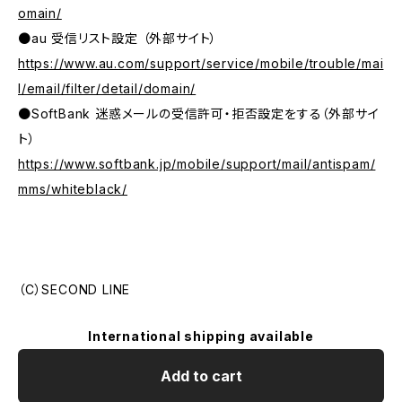
omain/
●au 受信リスト設定 （外部サイト）
https://www.au.com/support/service/mobile/trouble/mai
l/email/filter/detail/domain/
●SoftBank 迷惑メールの受信許可・拒否設定をする（外部サイ
ト）
https://www.softbank.jp/mobile/support/mail/antispam/
mms/whiteblack/
（C）SECOND LINE
International shipping available
Add to cart