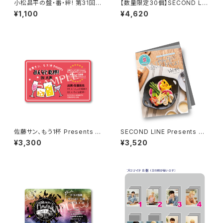
小松昌平の盤・番・絆! 第31回、
【数量限定30個】SECOND LIN
第32回 アクリルスタンド A
E Presents みんなに会いに行
¥1,100
¥4,620
くよ! 第49回 in 静岡 開催記念
グッズセット
佐藤サン、もう1杯 Presents み
SECOND LINE Presents み
んなに会いに行くよ！IN 大阪 乾
んなに会いに行くよ! 第44回 in
¥3,300
¥3,520
杯トーク音源「みんなと乾杯! IN
山形 パンフレット
大阪」ダウンロード用シリアルコ
ード