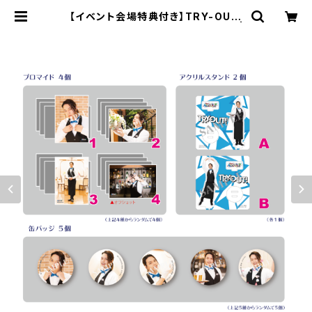
【イベント会場特典付き】TRY-OUT!
第5回 大町知広さん柄 グッズセット |
SECOND LINE ONLINE SHOP