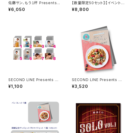
佐藤サン、もう１杯 Presents
【数量限定50セット】【イベント
朗読CD Flowing Vol.9 ドラマ
会場特典付き】SECOND LINE
¥6,050
¥8,800
音源ダウンロード用シリアルコ
Presents みんなに会いに行く
ード（シリアルコード記載カー
よ! 第10回 in 静岡 ブロマイド
ド）
コンプリートセット
SECOND LINE Presents み
SECOND LINE Presents み
んなに会いに行くよ! 第48回 in
んなに会いに行くよ! 第45回 in
¥1,100
¥3,520
長野 ブロマイド ※ランダム販
静岡 パンフレット
売