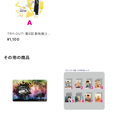
TRY-OUT! 第5回 新祐樹さん
柄 アクリルスタンド A
¥1,100
その他の商品