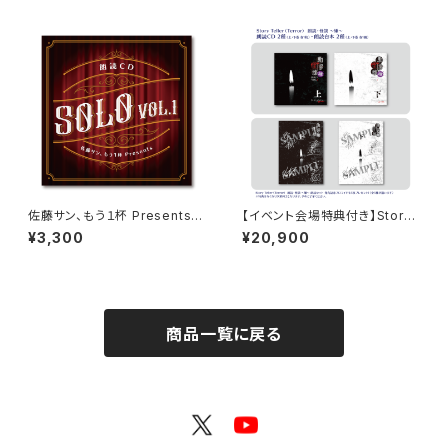
第25回 in 静岡 ブロマイド コン
プリートセット
佐藤サン、もう１杯 Presents
【イベント会場特典付き】Story
朗読CD SOLO Vol.1
Teller（Terror） 朗読・怪談 〜
¥3,300
¥20,900
嫌〜 朗読セット
商品一覧に戻る