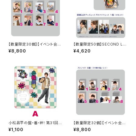
【数量限定30個】【イベント会場
【数量限定50個】SECOND LIN
特典付き】SECOND LINE Pre
E Presents みんなに会いに行
¥8,800
¥4,620
sents みんなに会いに行くよ!
くよ! 第44回 in 山形 開催記念
第49回 in 静岡 ブロマイド コ
グッズセット
ンプリートセット
小松昌平の盤・番・絆! 第31回、
【数量限定32個】【イベント会場
第32回 アクリルスタンド A
特典付き】SECOND LINE Pre
¥1,100
¥8,800
sents みんなに会いに行くよ!