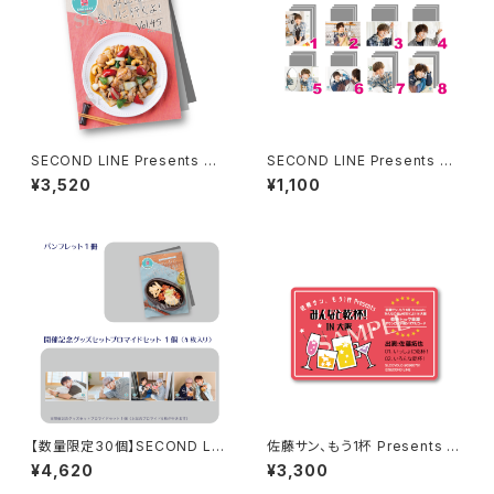
SECOND LINE Presents み
SECOND LINE Presents み
んなに会いに行くよ! 第45回 in
んなに会いに行くよ! 第47回 in
¥3,520
¥1,100
静岡 パンフレット
静岡 ブロマイド ※ランダム販
売
【数量限定30個】SECOND LIN
佐藤サン、もう1杯 Presents み
E Presents みんなに会いに行
んなに会いに行くよ！IN 大阪 乾
¥4,620
¥3,300
くよ! 第49回 in 静岡 開催記念
杯トーク音源「みんなと乾杯! IN