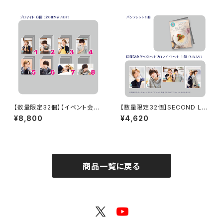
グッズセット
大阪」ダウンロード用シリアルコ
ード
【数量限定32個】【イベント会場
【数量限定32個】SECOND LIN
特典付き】SECOND LINE Pre
E Presents みんなに会いに行
¥8,800
¥4,620
sents みんなに会いに行くよ!
くよ! 第25回 in 静岡 開催記念
第25回 in 静岡 ブロマイド コン
グッズセット
プリートセット
商品一覧に戻る