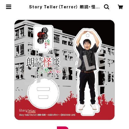
Story Teller（Terror） 朗読・怪談
心霊スポット 加藤将之さん柄 アクリ
ルスタンド B | SECOND LINE ON
LINE SHOP