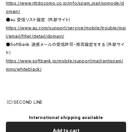
https://www.nttdocomo.co.jp/info/spam_mail/spmode/d
omain/
●au 受信リスト設定 （外部サイト）
https://www.au.com/support/service/mobile/trouble/mai
l/email/filter/detail/domain/
●SoftBank 迷惑メールの受信許可・拒否設定をする（外部サイ
ト）
https://www.softbank.jp/mobile/support/mail/antispam/
mms/whiteblack/
（C）SECOND LINE
International shipping available
Add to cart