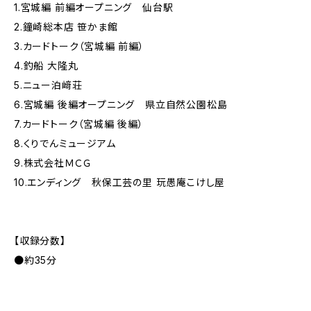
1.宮城編 前編オープニング 仙台駅
2.鐘崎総本店 笹かま館
3.カードトーク（宮城編 前編）
4.釣船 大隆丸
5.ニュー泊﨑荘
6.宮城編 後編オープニング 県立自然公園松島
7.カードトーク（宮城編 後編）
8.くりでんミュージアム
9.株式会社ＭＣＧ
10.エンディング 秋保工芸の里 玩愚庵こけし屋
【収録分数】
●約35分