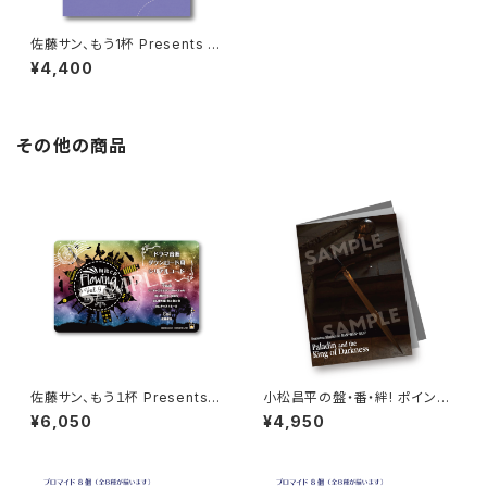
佐藤サン、もう1杯 Presents D
VD Travelers Vol.10.5 有明
¥4,400
の三日月 未公開映像
その他の商品
佐藤サン、もう１杯 Presents
小松昌平の盤・番・絆! ポイント
朗読CD Flowing Vol.9 ドラマ
カード特典撮影記念 フォトブッ
¥6,050
¥4,950
音源ダウンロード用シリアルコ
ク
ード（シリアルコード記載カー
ド）