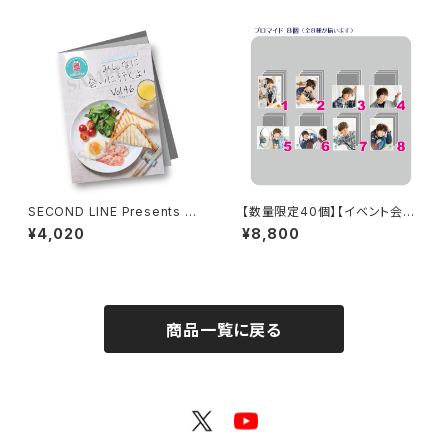
コンプリートセット
SECOND LINE Presents み
【数量限定40個】【イベント会場
んなに会いに行くよ! 第46回 in
特典付き】SECOND LINE Pre
¥4,020
¥8,800
静岡 パンフレット
sents みんなに会いに行くよ!
第47回 in 静岡 ブロマイド コ
ンプリートセット
商品一覧に戻る