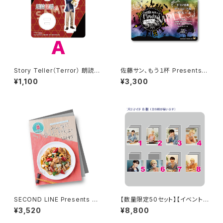
Story Teller（Terror） 朗読・
佐藤サン、もう１杯 Presents
怪談 -呪- 加藤将之さん柄 アク
朗読CD Flowing Vol.10 ドラ
¥1,100
¥3,300
リルスタンド
マ音源ダウンロード用シリアル
コード（シリアルコード記載カー
ド）
SECOND LINE Presents み
【数量限定50セット】【イベント
んなに会いに行くよ! 第45回 in
会場特典付き】SECOND LINE
¥3,520
¥8,800
静岡 パンフレット
Presents みんなに会いに行く
よ! 第10回 in 静岡 ブロマイド