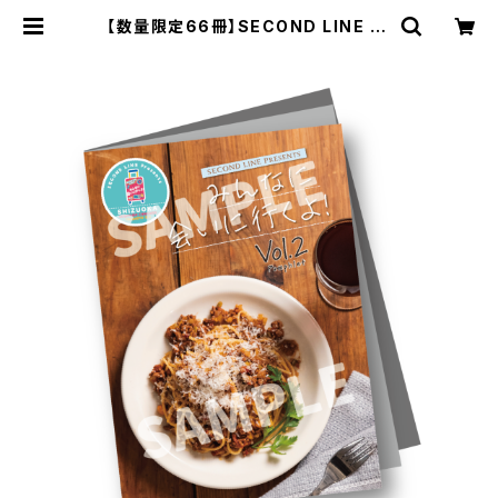
【数量限定66冊】SECOND LINE Pr
esents みんなに会いに行くよ! 第2
回 in 静岡 パンフレット | SECOND
LINE ONLINE SHOP