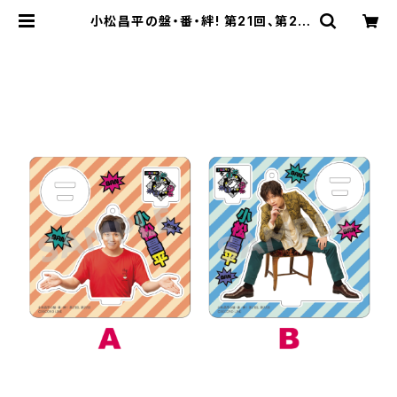
小松昌平の盤・番・絆! 第21回、第22
回 開催記念 アクリルスタンド ※ラ
ンダム販売 | SECOND LINE ONLI
NE SHOP