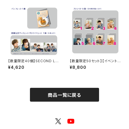
【数量限定40個】SECOND LIN
【数量限定50セット】【イベント
E Presents みんなに会いに行
会場特典付き】SECOND LINE
¥4,620
¥8,800
くよ! 第47回 in 静岡 開催記念
Presents みんなに会いに行く
グッズセット
よ! 第10回 in 静岡 ブロマイド
コンプリートセット
商品一覧に戻る