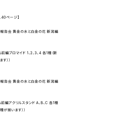
、40ページ】
ts 報告会 黄金の水と白金の花 新潟編
ら前編ブロマイド 1、2、3、4 各1種（新
ます））
ts 報告会 黄金の水と白金の花 新潟編
から前編アクリルスタンド A、B、C 各1種
3種が揃います））