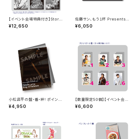
【イベント会場特典付き】Story
佐藤サン、もう１杯 Presents
Teller（Terror） 朗読・怪談 第
朗読CD Flowing Vol.9 ドラマ
¥12,650
¥6,050
3回 三大怨霊 朗読セット
音源ダウンロード用シリアルコ
ード（シリアルコード記載カー
ド）
小松昌平の盤・番・絆! ポイント
【数量限定50個】【イベント会場
カード特典撮影記念 フォトブッ
特典付き】SECOND LINE Pre
¥4,950
¥6,600
ク
sents みんなに会いに行くよ!
第15回 in 富山 ブロマイド コン
プリートセット