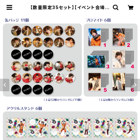
【数量限定35セット】【イベント会場特
典付き】小松昌平の盤・番・絆! 第23
回、第24回 グッズセット | SECOND
LINE ONLINE SHOP