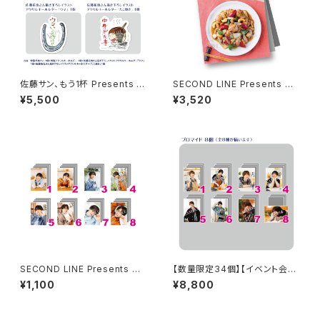
佐藤サン、もう1杯 Presents み
SECOND LINE Presents み
んなに会いに行くよ！IN 大阪 グ
んなに会いに行くよ! 第45回 in
¥5,500
¥3,520
ッズセット
静岡 パンフレット
SECOND LINE Presents み
【数量限定34個】【イベント会場
んなに会いに行くよ! 第43回 in
特典付き】SECOND LINE Pre
¥1,100
¥8,800
静岡 ブロマイド ※ランダム販
sents みんなに会いに行くよ!
売
第30回 in 静岡 ブロマイド コ
ンプリートセット