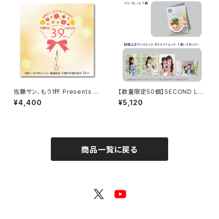
佐藤サン、もう1杯 Presents 佐
【数量限定50個】SECOND LIN
藤拓也、39歳のお誕生日会 39
E Presents みんなに会いに行
¥4,400
¥5,120
（Thank you）CD
くよ! 第46回 in 静岡 開催記念
グッズセット
商品一覧に戻る