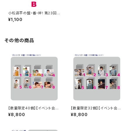
小松昌平の盤・番・絆! 第23回、
第24回 アクリルスタンド B
¥1,100
その他の商品
【数量限定40個】【イベント会場
【数量限定32個】【イベント会場
特典付き】SECOND LINE Pre
特典付き】SECOND LINE Pre
¥8,800
¥8,800
sents みんなに会いに行くよ!
sents みんなに会いに行くよ!
第48回 in 長野 ブロマイド コ
第23回 in 富山 ブロマイド コン
ンプリートセット
プリートセット