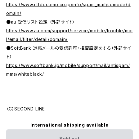
https://www.nttdocomo.co.jp/info/spam_mail/spmode/d
omain/
●au 受信リスト設定 （外部サイト）
https://www.au.com/support/service/mobile/trouble/mai
l/email/filter/detail/domain/
●SoftBank 迷惑メールの受信許可・拒否設定をする（外部サイ
ト）
https://www.softbank.jp/mobile/support/mail/antispam/
mms/whiteblack/
（C）SECOND LINE
International shipping available
Sold out