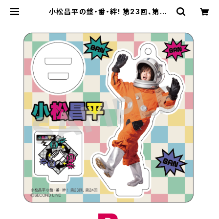
小松昌平の盤・番・絆! 第23回、第24
回 アクリルスタンド B | SECOND L
INE ONLINE SHOP