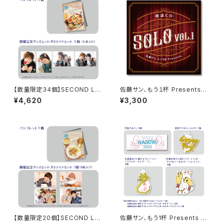
【数量限定34個】SECOND LIN
佐藤サン、もう１杯 Presents
E Presents みんなに会いに行
朗読CD SOLO Vol.1
¥4,620
¥3,300
くよ! 第30回 in 静岡 開催記念
グッズセット
【数量限定20個】SECOND LIN
佐藤サン、もう1杯 Presents み