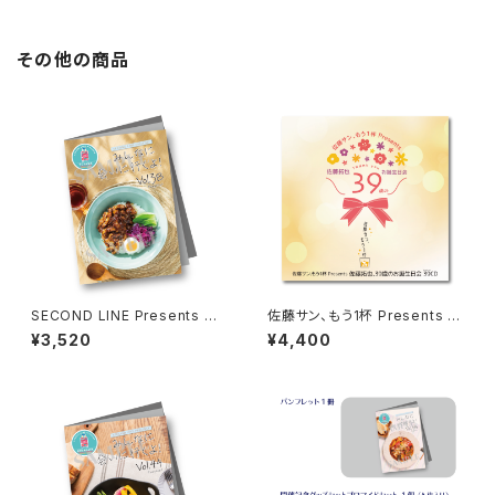
売
その他の商品
SECOND LINE Presents み
佐藤サン、もう1杯 Presents 佐
んなに会いに行くよ! 第38回 in
藤拓也、39歳のお誕生日会 39
¥3,520
¥4,400
富山 パンフレット
（Thank you）CD