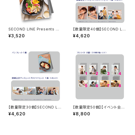
SECOND LINE Presents み
【数量限定40個】SECOND LIN
んなに会いに行くよ! 第44回 in
E Presents みんなに会いに行
¥3,520
¥4,620
山形 パンフレット
くよ! 第48回 in 長野 開催記念
グッズセット
【数量限定30個】SECOND LIN
【数量限定50個】【イベント会場
E Presents みんなに会いに行
特典付き】SECOND LINE Pre
¥4,620
¥8,800
くよ! 第49回 in 静岡 開催記念
sents みんなに会いに行くよ!
グッズセット
第35回 in 静岡 ブロマイド コン
プリートセット