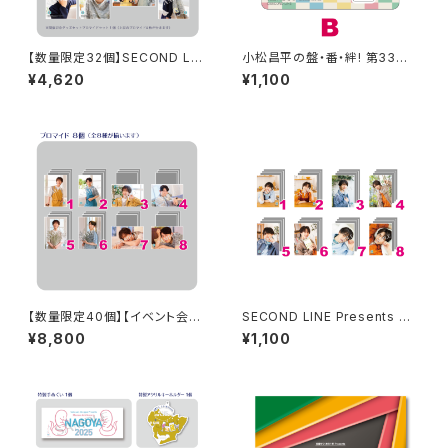
【数量限定32個】SECOND LIN
小松昌平の盤・番・絆! 第33回、
E Presents みんなに会いに行
第34回 アクリルスタンド B
¥4,620
¥1,100
くよ! 第25回 in 静岡 開催記念
グッズセット
【数量限定40個】【イベント会場
SECOND LINE Presents み
特典付き】SECOND LINE Pre
んなに会いに行くよ! 第43回 in
¥8,800
¥1,100
sents みんなに会いに行くよ!
静岡 ブロマイド ※ランダム販
第48回 in 長野 ブロマイド コ
売
ンプリートセット