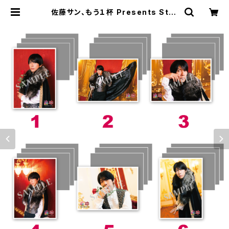
佐藤サン、もう１杯 Presents Stor
y Teller 朗読・吸血鬼 Sable -慟哭
のサン・エトラス篇- ブロマイド ※
ランダム販売 | SECOND LINE ON
LINE SHOP