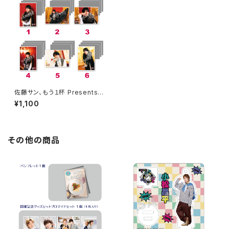
佐藤サン、もう１杯 Presents S
tory Teller 朗読・吸血鬼 Sabl
¥1,100
e -慟哭のサン・エトラス篇- ブ
ロマイド ※ランダム販売
その他の商品