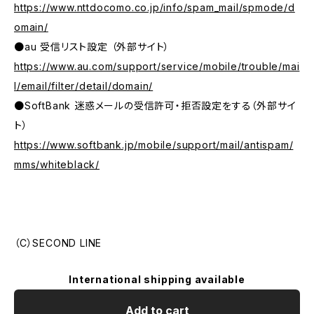
https://www.nttdocomo.co.jp/info/spam_mail/spmode/d
omain/
●au 受信リスト設定 （外部サイト）
https://www.au.com/support/service/mobile/trouble/mai
l/email/filter/detail/domain/
●SoftBank 迷惑メールの受信許可・拒否設定をする（外部サイ
ト）
https://www.softbank.jp/mobile/support/mail/antispam/
mms/whiteblack/
（C）SECOND LINE
International shipping available
Add to cart