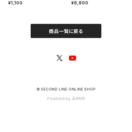
んなに会いに行くよ! 第43回 in
特典付き】SECOND LINE Pre
¥1,100
¥8,800
静岡 ブロマイド ※ランダム販
sents みんなに会いに行くよ!
売
第41回 in 静岡 ブロマイド コン
プリートセット
商品一覧に戻る
© SECOND LINE ONLINE SHOP
Powered by