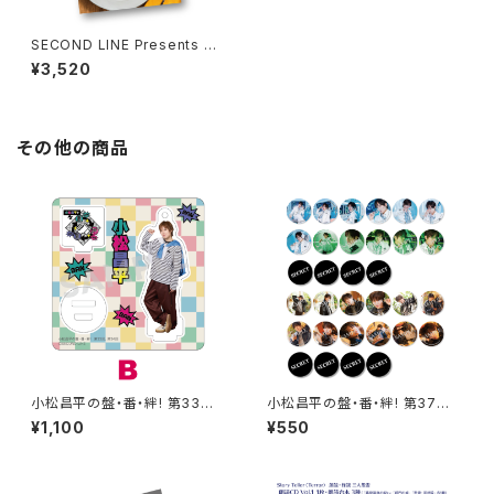
SECOND LINE Presents み
んなに会いに行くよ! 第4回 in
¥3,520
静岡 パンフレット
その他の商品
小松昌平の盤・番・絆! 第33回、
小松昌平の盤・番・絆! 第37回、
第34回 アクリルスタンド B
第38回 缶バッジ ※ランダム
¥1,100
¥550
販売