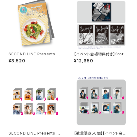
SECOND LINE Presents み
【イベント会場特典付き】Story
んなに会いに行くよ! 第43回 in
Teller（Terror） 朗読・怪談 第
¥3,520
¥12,650
静岡 パンフレット
3回 三大怨霊 朗読セット
SECOND LINE Presents み
【数量限定50個】【イベント会場