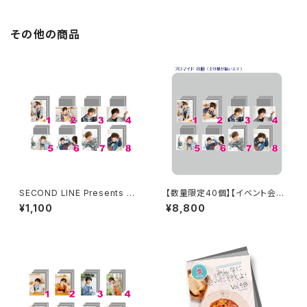
朗読台本
その他の商品
SECOND LINE Presents み
【数量限定40個】【イベント会場
んなに会いに行くよ! 第47回 in
特典付き】SECOND LINE Pre
¥1,100
¥8,800
静岡 ブロマイド ※ランダム販
sents みんなに会いに行くよ!
売
第47回 in 静岡 ブロマイド コ
ンプリートセット