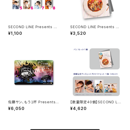
SECOND LINE Presents み
SECOND LINE Presents み
んなに会いに行くよ! 第43回 in
んなに会いに行くよ! 第48回 in
¥1,100
¥3,520
静岡 ブロマイド ※ランダム販
長野 パンフレット
売
佐藤サン、もう１杯 Presents
【数量限定40個】SECOND LIN
朗読CD Flowing Vol.9 ドラマ
E Presents みんなに会いに行
¥6,050
¥4,620
音源ダウンロード用シリアルコ
くよ! 第48回 in 長野 開催記念
ード（シリアルコード記載カー
グッズセット
ド）