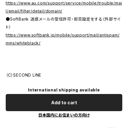
https://www.au.com/support/service/mobile/trouble/mai
l/email/filter/detail/domain/
●SoftBank 迷惑メールの受信許可・拒否設定をする（外部サイ
ト）
https://www.softbank.jp/mobile/support/mail/antispam/
mms/whiteblack/
（C）SECOND LINE
International shipping available
Add to cart
日本国内にお住まいの方向け