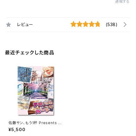
通報する
レビュー
(538)
最近チェックした商品
佐藤サン、もう1杯 Presents 佐
藤拓也、40歳のお誕生日会 乙
¥5,500
女ゲーム風CD アオハル・ルート