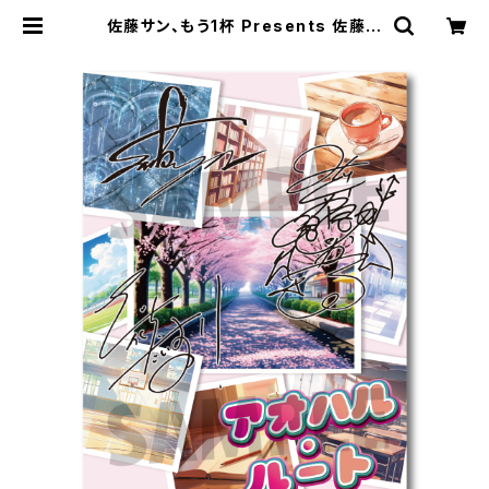
佐藤サン、もう1杯 Presents 佐藤拓
也、40歳のお誕生日会 乙女ゲーム風
CD アオハル・ルート 朗読台本 | SE
COND LINE ONLINE SHOP