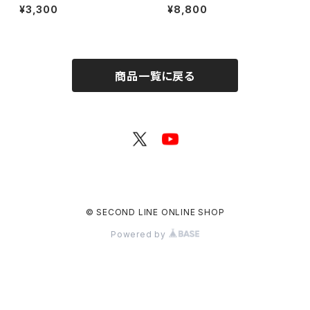
んなに会いに行くよ！IN 大阪 乾
特典付き】SECOND LINE Pre
¥3,300
¥8,800
杯トーク音源「みんなと乾杯! IN
sents みんなに会いに行くよ!
大阪」ダウンロード用シリアルコ
第41回 in 静岡 ブロマイド コン
ード
プリートセット
商品一覧に戻る
© SECOND LINE ONLINE SHOP
Powered by