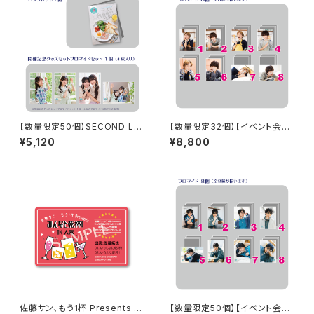
【数量限定50個】SECOND LIN
【数量限定32個】【イベント会場
E Presents みんなに会いに行
特典付き】SECOND LINE Pre
¥5,120
¥8,800
くよ! 第46回 in 静岡 開催記念
sents みんなに会いに行くよ!
グッズセット
第25回 in 静岡 ブロマイド コン
プリートセット
佐藤サン、もう1杯 Presents み
【数量限定50個】【イベント会場