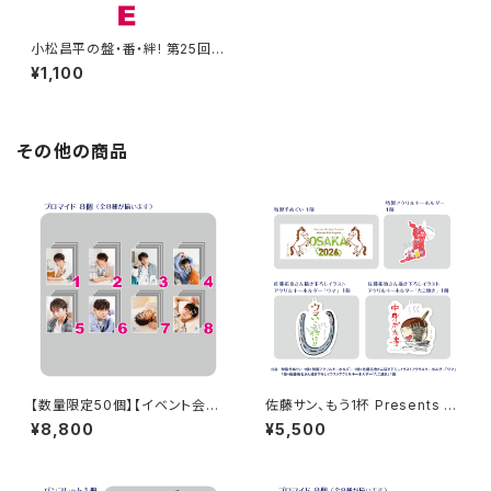
小松昌平の盤・番・絆! 第25回、
第26回 アクリルスタンド E
¥1,100
その他の商品
【数量限定50個】【イベント会場
佐藤サン、もう1杯 Presents み
特典付き】SECOND LINE Pre
んなに会いに行くよ！IN 大阪 グ
¥8,800
¥5,500
sents みんなに会いに行くよ!
ッズセット
第45回 in 静岡 ブロマイド コン
プリートセット