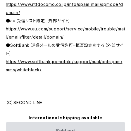
https://www.nttdocomo.co.jp/info/spam_mail/spmode/d
omain/
●au 受信リスト設定 （外部サイト）
https://www.au.com/support/service/mobile/trouble/mai
l/email/filter/detail/domain/
●SoftBank 迷惑メールの受信許可・拒否設定をする（外部サイ
ト）
https://www.softbank.jp/mobile/support/mail/antispam/
mms/whiteblack/
（C）SECOND LINE
International shipping available
Sold out