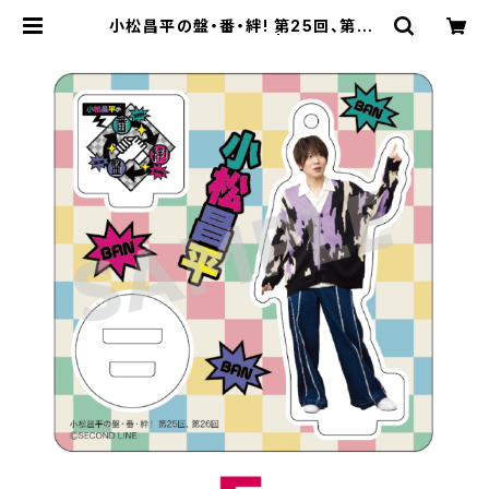
小松昌平の盤・番・絆! 第25回、第26
回 アクリルスタンド E | SECOND L
INE ONLINE SHOP