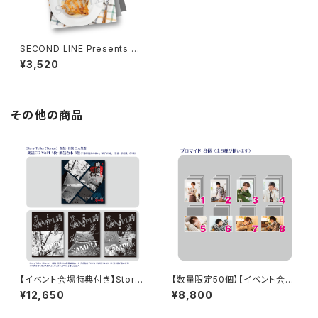
SECOND LINE Presents み
んなに会いに行くよ! 第5回 in
¥3,520
静岡 パンフレット
その他の商品
【イベント会場特典付き】Story
【数量限定50個】【イベント会場
Teller（Terror） 朗読・怪談 第
特典付き】SECOND LINE Pre
¥12,650
¥8,800
3回 三大怨霊 朗読セット
sents みんなに会いに行くよ!
第35回 in 静岡 ブロマイド コン