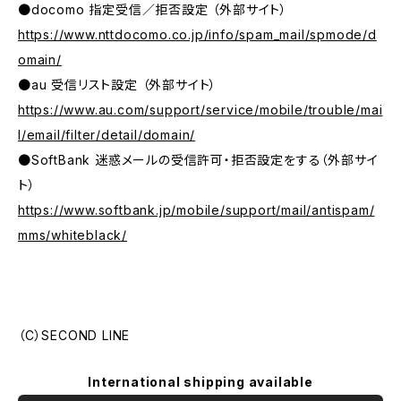
●docomo 指定受信／拒否設定 （外部サイト）
https://www.nttdocomo.co.jp/info/spam_mail/spmode/d
omain/
●au 受信リスト設定 （外部サイト）
https://www.au.com/support/service/mobile/trouble/mai
l/email/filter/detail/domain/
●SoftBank 迷惑メールの受信許可・拒否設定をする（外部サイ
ト）
https://www.softbank.jp/mobile/support/mail/antispam/
mms/whiteblack/
（C）SECOND LINE
International shipping available