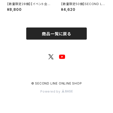
【数量限定28個】【イベント会場
【数量限定50個】SECOND LIN
特典付き】SECOND LINE Pre
E Presents みんなに会いに行
¥8,800
¥4,620
sents みんなに会いに行くよ!
くよ! 第45回 in 静岡 開催記念
第26回 in 静岡 ブロマイド コン
グッズセット
プリートセット
商品一覧に戻る
© SECOND LINE ONLINE SHOP
Powered by