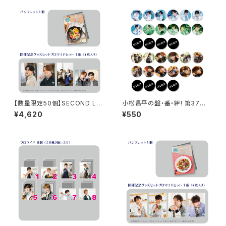
プリートセット
【数量限定50個】SECOND LIN
小松昌平の盤・番・絆! 第37回、
E Presents みんなに会いに行
第38回 缶バッジ ※ランダム
¥4,620
¥550
くよ! 第44回 in 山形 開催記念
販売
グッズセット