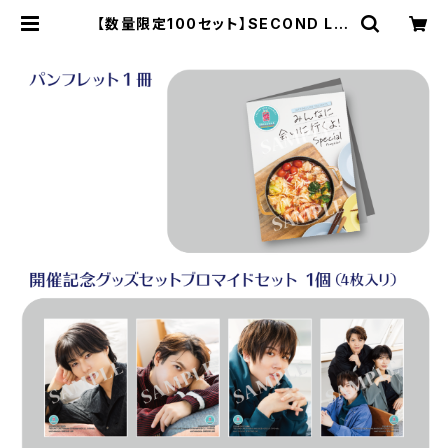
【数量限定100セット】SECOND LIN
E Presents みんなに会いに行くよ!
スペシャル in 静岡 開催記念グッズセ
ット | SECOND LINE ONLINE SH
OP