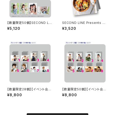
【数量限定50個】SECOND LIN
SECOND LINE Presents み
E Presents みんなに会いに行
んなに会いに行くよ! 第42回 in
¥5,120
¥3,520
くよ! 第46回 in 静岡 開催記念
静岡 パンフレット
グッズセット
【数量限定28個】【イベント会場
【数量限定50個】【イベント会場
特典付き】SECOND LINE Pre
特典付き】SECOND LINE Pre
¥8,800
¥8,800
sents みんなに会いに行くよ!
sents みんなに会いに行くよ!
第26回 in 静岡 ブロマイド コン
第35回 in 静岡 ブロマイド コン
プリートセット
プリートセット