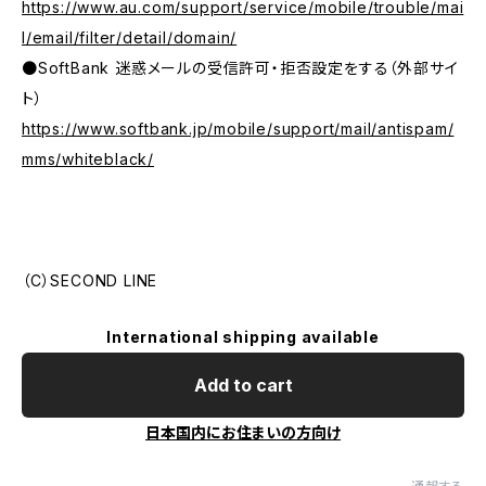
https://www.au.com/support/service/mobile/trouble/mai
l/email/filter/detail/domain/
●SoftBank 迷惑メールの受信許可・拒否設定をする（外部サイ
ト）
https://www.softbank.jp/mobile/support/mail/antispam/
mms/whiteblack/
（C）SECOND LINE
International shipping available
Add to cart
日本国内にお住まいの方向け