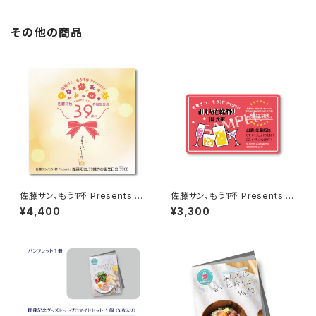
その他の商品
佐藤サン、もう1杯 Presents 佐
佐藤サン、もう1杯 Presents み
藤拓也、39歳のお誕生日会 39
んなに会いに行くよ！IN 大阪 乾
¥4,400
¥3,300
（Thank you）CD
杯トーク音源「みんなと乾杯! IN
大阪」ダウンロード用シリアルコ
ード