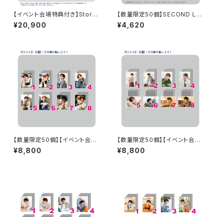
【イベント会場特典付き】Story
【数量限定50個】SECOND LIN
Teller（Terror） 朗読・怪談 〜
E Presents みんなに会いに行
¥20,900
¥4,620
嫌〜 朗読セット
くよ! 第44回 in 山形 開催記念
グッズセット
【数量限定50個】【イベント会場
【数量限定50個】【イベント会場
特典付き】SECOND LINE Pre
特典付き】SECOND LINE Pre
¥8,800
¥8,800
sents みんなに会いに行くよ!
sents みんなに会いに行くよ!
第44回 in 山形 ブロマイド コ
第35回 in 静岡 ブロマイド コン
ンプリートセット
プリートセット