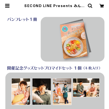
SECOND LINE Presents みんな
に会いに行くよ! 第7回 in 静岡 開催
記念グッズセット | SECOND LINE
ONLINE SHOP